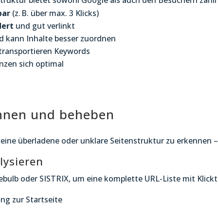
Struktur bietet sowohl Google als auch den Besuchern zahlre
bar
(z. B. über max. 3 Klicks)
dert
und gut verlinkt
d kann Inhalte besser zuordnen
transportieren Keywords
nzen sich optimal
nnen und beheben
ine überladene oder unklare Seitenstruktur zu erkennen –
lysieren
bulb oder SISTRIX, um eine komplette URL-Liste mit Klicktie
ung zur Startseite