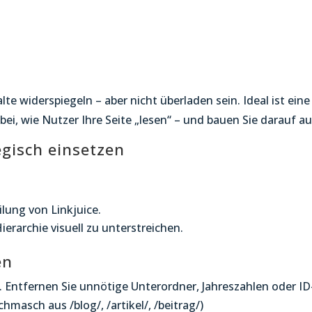
alte widerspiegeln – aber nicht überladen sein. Ideal ist e
ei, wie Nutzer Ihre Seite „lesen“ – und bauen Sie darauf au
egisch einsetzen
ilung von Linkjuice.
erarchie visuell zu unterstreichen.
en
r. Entfernen Sie unnötige Unterordner, Jahreszahlen oder I
chmasch aus /blog/, /artikel/, /beitrag/)