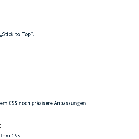
.
„Stick to Top“.
enem CSS noch präzisere Anpassungen
:
stom CSS