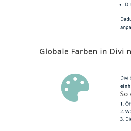
Di
Dadu
anpa
Globale Farben in Divi 

Divi
einh
So 
Öf
Wä
Di