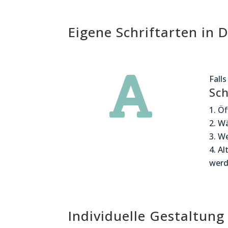
Eigene Schriftarten in 

Fall
Sch
Öf
Wä
We
Al
werd
Individuelle Gestaltung