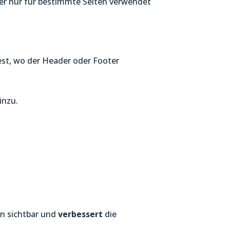
der nur für bestimmte Seiten verwendet
est, wo der Header oder Footer
inzu.
en sichtbar und
verbessert
die