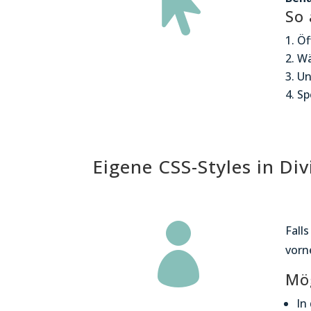

So 
Öf
Wä
Un
Sp
Eigene CSS-Styles in Di

Fall
vorn
Mög
In