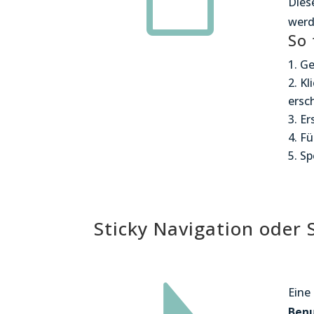

Dies
werd
So 
Ge
Kl
ersch
Er
Fü
Sp
Sticky Navigation oder 
Eine
Benu