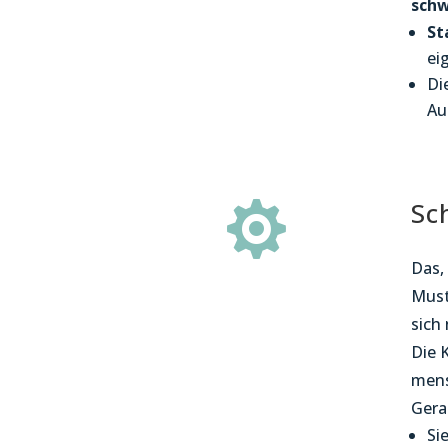
schw
St
ei
Di
Au
Sc

Das,
Must
sich
Die K
mens
Gera
Si