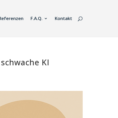
Referenzen
F.A.Q.
Kontakt
d schwache KI