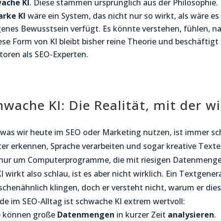
ache KI
. Diese stammen ursprünglich aus der Philosophie.
arke
KI
wäre ein System, das nicht nur so wirkt, als wäre es 
genes Bewusstsein verfügt. Es könnte verstehen, fühlen, n
ese Form von KI bleibt bisher reine Theorie und beschäftigt
toren als SEO-Experten.
hwache KI: Die Realität, mit der wi
 was wir heute im SEO oder Marketing nutzen, ist immer s
er erkennen, Sprache verarbeiten und sogar kreative Text
 nur um Computerprogramme, die mit riesigen Datenmengen
I wirkt also schlau, ist es aber nicht wirklich. Ein Textgene
chenähnlich klingen, doch er versteht nicht, warum er diese
de im SEO-Alltag ist schwache KI extrem wertvoll:
e können große
Datenmengen
in kurzer Zeit
analysieren
.